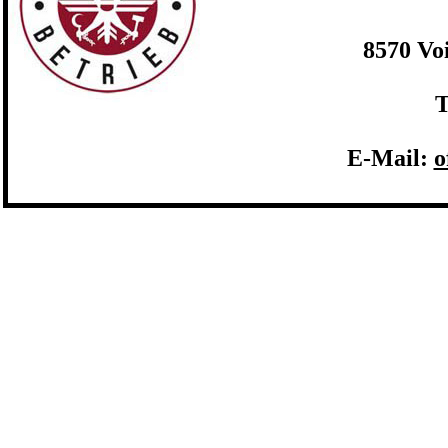
8570 Vo
T
E-Mail:
o